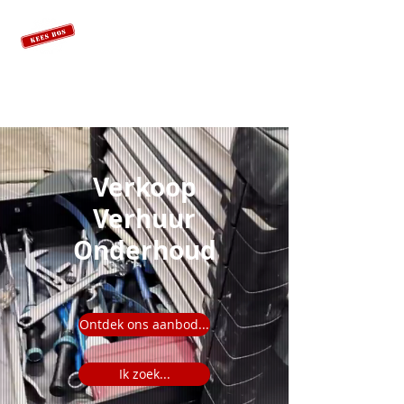
Verkoop
Verhuur
Onderhoud
Ontdek ons aanbod...
Ik zoek...