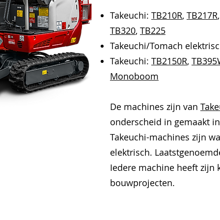
Takeuchi:
TB210R
,
TB217R
TB320
,
TB225
Takeuchi/Tomach elektris
Takeuchi:
TB2150R
,
TB395
Monoboom
De machines zijn van
Take
onderscheid in gemaakt i
Takeuchi-machines zijn wat
elektrisch. Laatstgenoemd
Iedere machine heeft zijn 
bouwprojecten.