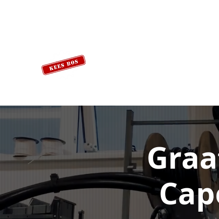
Graa
Cape