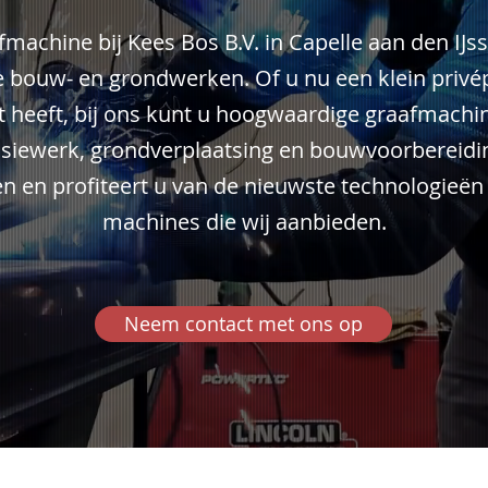
machine bij Kees Bos B.V. in Capelle aan den IJsse
 bouw- en grondwerken. Of u nu een klein privép
 heeft, bij ons kunt u hoogwaardige graafmachi
cisiewerk, grondverplaatsing en bouwvoorbereidi
en en profiteert u van de nieuwste technologie
machines die wij aanbieden.
Neem contact met ons op