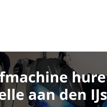
fmachine hure
lle aan den IJs