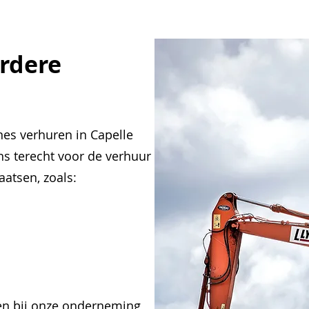
rdere
nes verhuren in Capelle
ons terecht voor de verhuur
atsen, zoals:
n bij
onze onderneming
,