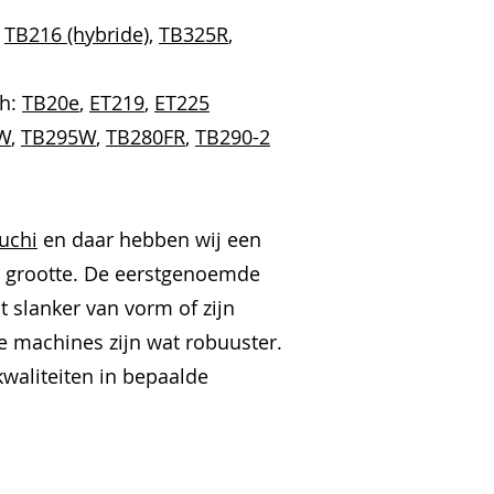
,
TB216 (hybride)
,
TB325R
,
ch:
TB20e
,
ET219
,
ET225
W
,
TB295W
,
TB280FR
,
TB290-2
uchi
en daar hebben wij een
n grootte. De eerstgenoemde
 slanker van vorm of zijn
e machines zijn wat robuuster.
kwaliteiten in bepaalde