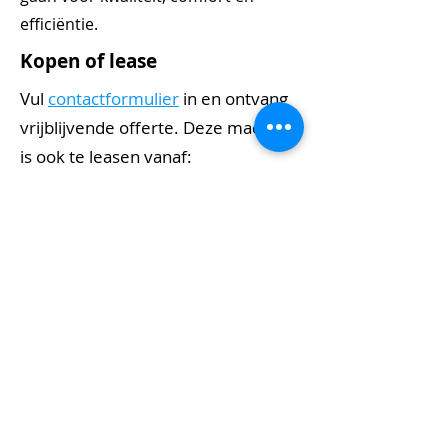
efficiëntie.
Kopen of lease
Vul
contactformulier
in en ontvang
vrijblijvende offerte. Deze machine
is ook te leasen vanaf:
€ -
per maand op basis van looptijd van 60
maanden
Huren
bel ons
per dag